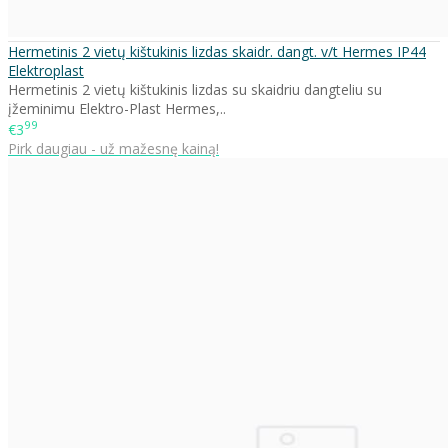
Hermetinis 2 vietų kištukinis lizdas skaidr. dangt. v/t Hermes IP44
Elektroplast
Hermetinis 2 vietų kištukinis lizdas su skaidriu dangteliu su
įžeminimu Elektro-Plast Hermes,..
99
€3
Pirk daugiau - už mažesnę kainą!