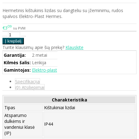
Hermetinis kištukinis lizdas su dangteliu su įžeminimu, rudos
spalvos Elektro-Plast Hermes.
09
€3
su PVM
Turite klausimų apie šią prekę?
Klauskite
Garantija:
2 metai
Kilmės šalis:
Lenkija
Gamintojas:
Elektro-plast
Specifikacija
(0) Atsiliepimai
Charakteristika
Tipas
Kištukiniai lizdai
Atsparumo
dulkėms ir
IP44
vandeniui klasė
(IP)