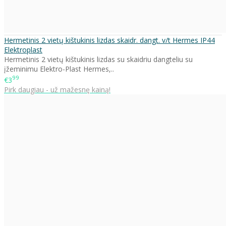
Hermetinis 2 vietų kištukinis lizdas skaidr. dangt. v/t Hermes IP44
Elektroplast
Hermetinis 2 vietų kištukinis lizdas su skaidriu dangteliu su
įžeminimu Elektro-Plast Hermes,..
99
€3
Pirk daugiau - už mažesnę kainą!