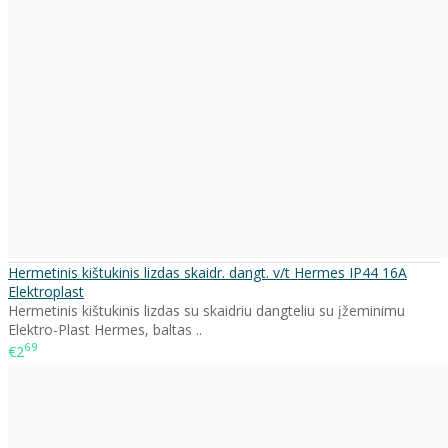
Hermetinis kištukinis lizdas skaidr. dangt. v/t Hermes IP44 16A
Elektroplast
Hermetinis kištukinis lizdas su skaidriu dangteliu su įžeminimu
Elektro-Plast Hermes, baltas ..
69
€2