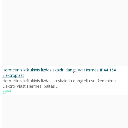
Hermetinis kištukinis lizdas skaidr. dangt. v/t Hermes IP44 16A
Elektroplast
Hermetinis kištukinis lizdas su skaidriu dangteliu su įžeminimu
Elektro-Plast Hermes, baltas ..
69
€2