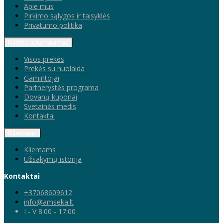
Apie mus
Pirkimo sąlygos ir taisyklės
Privatumo politika
Klientų aptarnavimas
Visos prekės
Prekės su nuolaida
Gamintojai
Partnerystės programa
Dovanų kuponai
Svetainės medis
Kontaktai
Klientams
Klientams
Užsakymų istorija
Kontaktai
+37068609612
info@amseka.lt
I - V 8.00 - 17.00