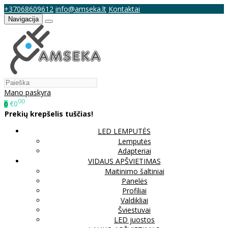
+37068609612
info@amseka.lt
Kontaktai
Navigacija
Mano paskyra
00
€0
0
Prekių krepšelis tuščias!
LED LEMPUTĖS
Lemputės
Adapteriai
VIDAUS APŠVIETIMAS
Maitinimo šaltiniai
Panelės
Profiliai
Valdikliai
Šviestuvai
LED juostos