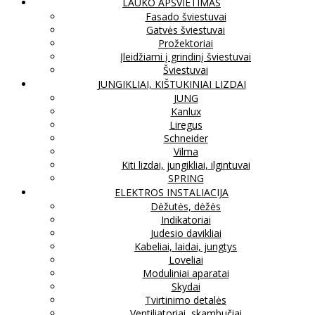
LAUKO APŠVIETIMAS
Fasado šviestuvai
Gatvės šviestuvai
Prožektoriai
Įleidžiami į grindinį šviestuvai
Šviestuvai
JUNGIKLIAI, KIŠTUKINIAI LIZDAI
JUNG
Kanlux
Liregus
Schneider
Vilma
Kiti lizdai, jungikliai, ilgintuvai
SPRING
ELEKTROS INSTALIACIJA
Dėžutės, dėžės
Indikatoriai
Judesio davikliai
Kabeliai, laidai, jungtys
Loveliai
Moduliniai aparatai
Skydai
Tvirtinimo detalės
Ventiliatoriai, skambučiai