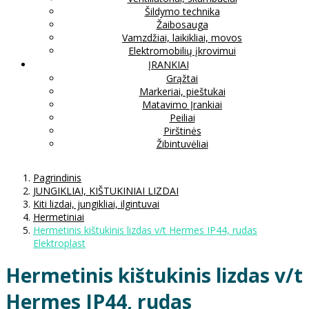
Šildymo technika
Žaibosauga
Vamzdžiai, laikikliai, movos
Elektromobilių įkrovimui
ĮRANKIAI
Grąžtai
Markeriai, pieštukai
Matavimo Įrankiai
Peiliai
Pirštinės
Žibintuvėliai
Pagrindinis
JUNGIKLIAI, KIŠTUKINIAI LIZDAI
Kiti lizdai, jungikliai, ilgintuvai
Hermetiniai
Hermetinis kištukinis lizdas v/t Hermes IP44, rudas
Elektroplast
Hermetinis kištukinis lizdas v/t
Hermes IP44, rudas