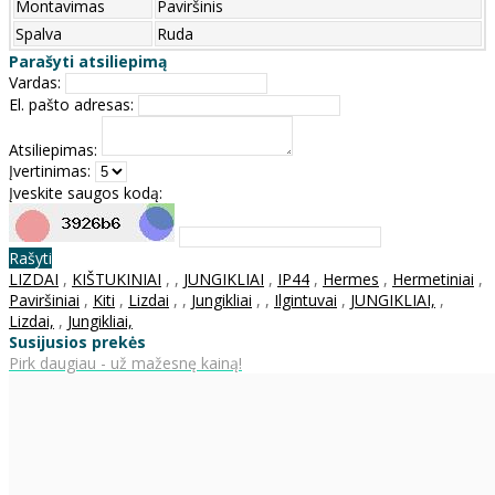
Montavimas
Paviršinis
Spalva
Ruda
Parašyti atsiliepimą
Vardas:
El. pašto adresas:
Atsiliepimas:
Įvertinimas:
Įveskite saugos kodą:
Rašyti
LIZDAI
,
KIŠTUKINIAI
,
,
JUNGIKLIAI
,
IP44
,
Hermes
,
Hermetiniai
,
Paviršiniai
,
Kiti
,
Lizdai
,
,
Jungikliai
,
,
Ilgintuvai
,
JUNGIKLIAI,
,
Lizdai,
,
Jungikliai,
Susijusios prekės
Pirk daugiau - už mažesnę kainą!