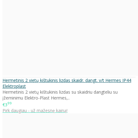
Hermetinis 2 vietų kištukinis lizdas skaidr. dangt. v/t Hermes IP44
Elektroplast
Hermetinis 2 vietų kištukinis lizdas su skaidriu dangteliu su
įžeminimu Elektro-Plast Hermes,..
99
€3
Pirk daugiau - už mažesnę kainą!