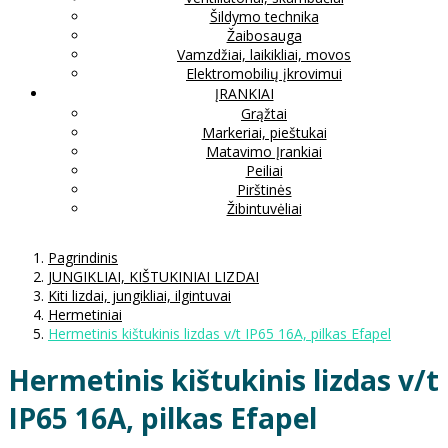
Šildymo technika
Žaibosauga
Vamzdžiai, laikikliai, movos
Elektromobilių įkrovimui
ĮRANKIAI
Grąžtai
Markeriai, pieštukai
Matavimo Įrankiai
Peiliai
Pirštinės
Žibintuvėliai
Pagrindinis
JUNGIKLIAI, KIŠTUKINIAI LIZDAI
Kiti lizdai, jungikliai, ilgintuvai
Hermetiniai
Hermetinis kištukinis lizdas v/t IP65 16A, pilkas Efapel
Hermetinis kištukinis lizdas v/t
IP65 16A, pilkas Efapel