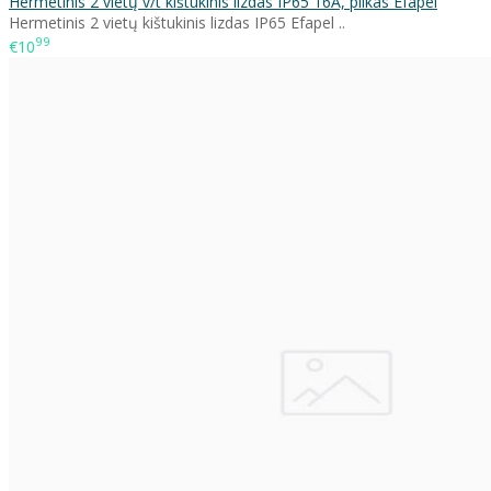
Hermetinis 2 vietų v/t kištukinis lizdas IP65 16A, pilkas Efapel
Hermetinis 2 vietų kištukinis lizdas IP65 Efapel ..
99
€10