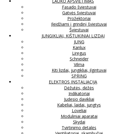
LAUKO APŠVIETIMAS
Fasado šviestuvai
Gatvės šviestuvai
Prožektoriai
Įleidžiami į grindinį šviestuvai
Šviestuvai
JUNGIKLIAI, KIŠTUKINIAI LIZDAI
JUNG
Kanlux
Liregus
Schneider
Vilma
Kiti lizdai, jungikliai, ilgintuvai
SPRING
ELEKTROS INSTALIACIJA
Dėžutės, dėžės
Indikatoriai
Judesio davikliai
Kabeliai, laidai, jungtys
Loveliai
Moduliniai aparatai
Skydai
Tvirtinimo detalės
Ventiliatoriai, skambučiai