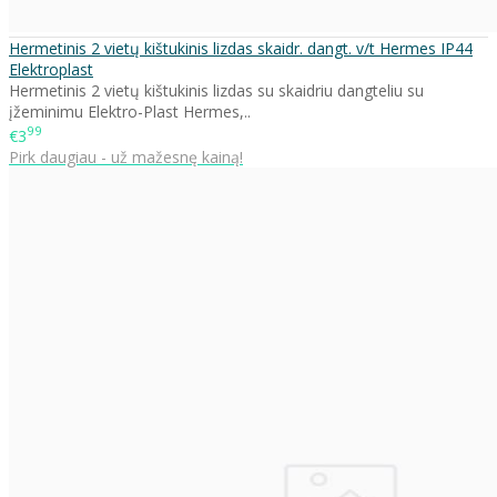
Hermetinis 2 vietų kištukinis lizdas skaidr. dangt. v/t Hermes IP44
Elektroplast
Hermetinis 2 vietų kištukinis lizdas su skaidriu dangteliu su
įžeminimu Elektro-Plast Hermes,..
99
€3
Pirk daugiau - už mažesnę kainą!