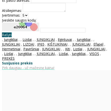
El. pašto adresas:
Atsiliepimas:
Įvertinimas:
Įveskite saugos kodą:
Rašyti
,
Jungikliai
,
,
Lizdai
,
,
JUNGIKLIAI
,
Ilgintuvai
,
,
Jungikliai
,
,
JUNGIKLIAI
,
LIZDAI
,
IP65
,
KIŠTUKINIAI
,
,
JUNGIKLIAI
,
Efapel
,
Hermetiniai
,
Paviršiniai
,
JUNGIKLIAI
,
,
Kiti
,
Lizdai
,
,
JUNGIKLIAI
,
,
Lizdai
,
,
Jungikliai
,
,
JUNGIKLIAI,
,
Lizdai,
,
Jungikliai,
,
VISOS
,
PREKĖS
Susijusios prekės
Pirk daugiau - už mažesnę kainą!