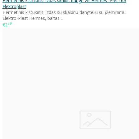
Hermetinis kištukinis lizdas skaidr. dangt. v/t Hermes IP44 16A
Elektroplast
Hermetinis kištukinis lizdas su skaidriu dangteliu su įžeminimu
Elektro-Plast Hermes, baltas ..
69
€2