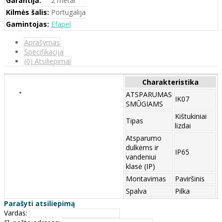
Garantija:
2 metai
Kilmės šalis:
Portugalija
Gamintojas:
Efapel
Aprašymas
Specifikacija
(0) Atsiliepimai
Charakteristika
ATSPARUMAS
IK07
SMŪGIAMS
Kištukiniai
Tipas
lizdai
Atsparumo
dulkėms ir
IP65
vandeniui
klasė (IP)
Montavimas
Paviršinis
Spalva
Pilka
Parašyti atsiliepimą
Vardas: