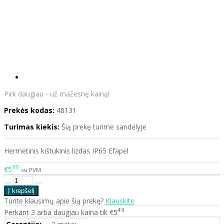
Pirk daugiau - už mažesnę kainą!
Prekės kodas:
48131
Turimas kiekis:
Šią prekę turime sandėlyje
Hermetinis kištukinis lizdas IP65 Efapel
99
€5
su PVM
Turite klausimų apie šią prekę?
Klauskite
49
Perkant 3 arba daugiau kaina tik €5