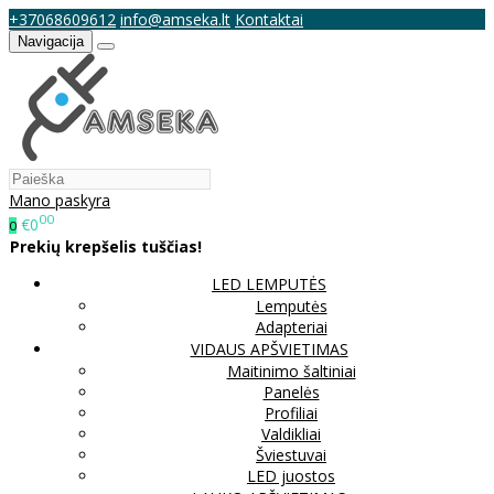
+37068609612
info@amseka.lt
Kontaktai
Navigacija
Mano paskyra
00
€0
0
Prekių krepšelis tuščias!
LED LEMPUTĖS
Lemputės
Adapteriai
VIDAUS APŠVIETIMAS
Maitinimo šaltiniai
Panelės
Profiliai
Valdikliai
Šviestuvai
LED juostos