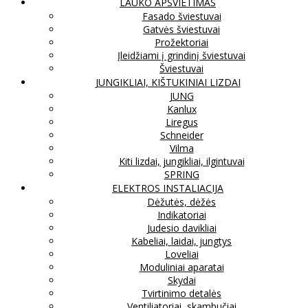
LAUKO APŠVIETIMAS
Fasado šviestuvai
Gatvės šviestuvai
Prožektoriai
Įleidžiami į grindinį šviestuvai
Šviestuvai
JUNGIKLIAI, KIŠTUKINIAI LIZDAI
JUNG
Kanlux
Liregus
Schneider
Vilma
Kiti lizdai, jungikliai, ilgintuvai
SPRING
ELEKTROS INSTALIACIJA
Dėžutės, dėžės
Indikatoriai
Judesio davikliai
Kabeliai, laidai, jungtys
Loveliai
Moduliniai aparatai
Skydai
Tvirtinimo detalės
Ventiliatoriai, skambučiai