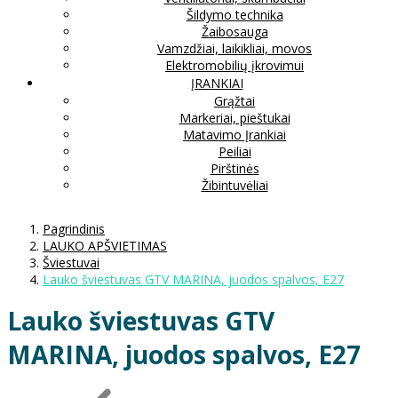
Šildymo technika
Žaibosauga
Vamzdžiai, laikikliai, movos
Elektromobilių įkrovimui
ĮRANKIAI
Grąžtai
Markeriai, pieštukai
Matavimo Įrankiai
Peiliai
Pirštinės
Žibintuvėliai
Pagrindinis
LAUKO APŠVIETIMAS
Šviestuvai
Lauko šviestuvas GTV MARINA, juodos spalvos, E27
Lauko šviestuvas GTV
MARINA, juodos spalvos, E27