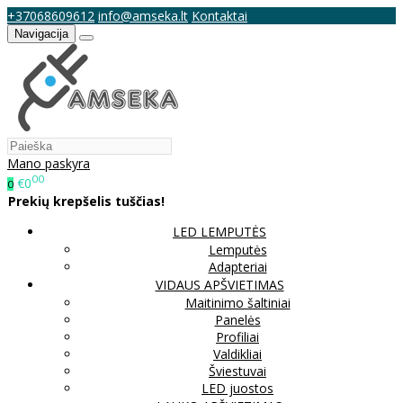
+37068609612
info@amseka.lt
Kontaktai
Navigacija
Mano paskyra
00
€0
0
Prekių krepšelis tuščias!
LED LEMPUTĖS
Lemputės
Adapteriai
VIDAUS APŠVIETIMAS
Maitinimo šaltiniai
Panelės
Profiliai
Valdikliai
Šviestuvai
LED juostos