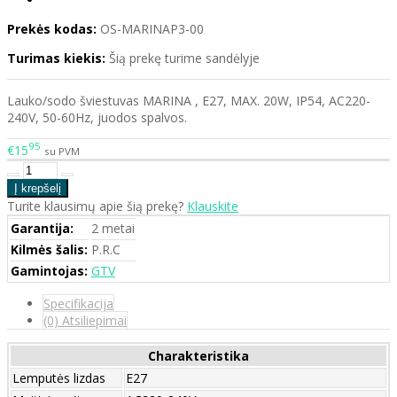
Prekės kodas:
OS-MARINAP3-00
Turimas kiekis:
Šią prekę turime sandėlyje
Lauko/sodo šviestuvas MARINA , E27, MAX. 20W, IP54, AC220-
240V, 50-60Hz, juodos spalvos.
95
€15
su PVM
Turite klausimų apie šią prekę?
Klauskite
Garantija:
2 metai
Kilmės šalis:
P.R.C
Gamintojas:
GTV
Specifikacija
(0) Atsiliepimai
Charakteristika
Lemputės lizdas
E27