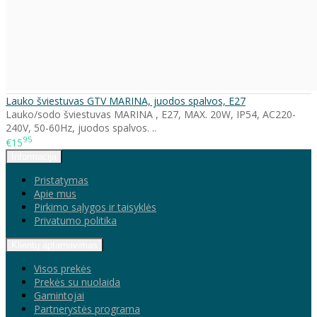
Lauko šviestuvas GTV MARINA, juodos spalvos, E27
Lauko/sodo šviestuvas MARINA , E27, MAX. 20W, IP54, AC220-
240V, 50-60Hz, juodos spalvos. ..
95
€15
Informacija
Pristatymas
Apie mus
Pirkimo sąlygos ir taisyklės
Privatumo politika
Klientų aptarnavimas
Visos prekės
Prekės su nuolaida
Gamintojai
Partnerystės programa