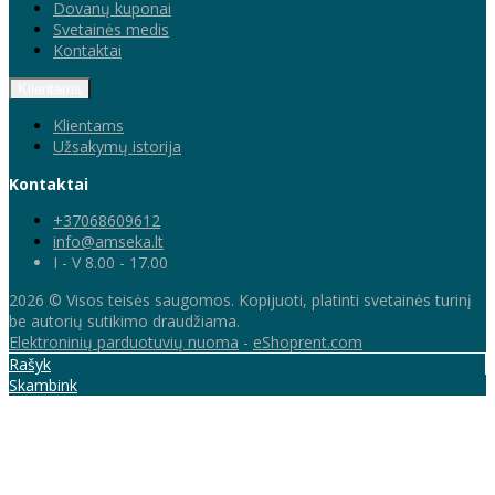
Dovanų kuponai
Svetainės medis
Kontaktai
Klientams
Klientams
Užsakymų istorija
Kontaktai
+37068609612
info@amseka.lt
I - V 8.00 - 17.00
2026 © Visos teisės saugomos. Kopijuoti, platinti svetainės turinį
be autorių sutikimo draudžiama.
Elektroninių parduotuvių nuoma
-
eShoprent.com
Rašyk
Skambink