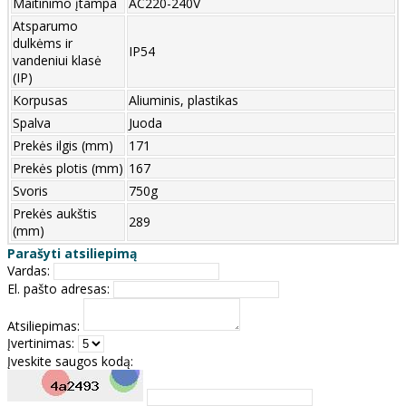
Maitinimo įtampa
AC220-240V
Atsparumo
dulkėms ir
IP54
vandeniui klasė
(IP)
Korpusas
Aliuminis, plastikas
Spalva
Juoda
Prekės ilgis (mm)
171
Prekės plotis (mm)
167
Svoris
750g
Prekės aukštis
289
(mm)
Parašyti atsiliepimą
Vardas:
El. pašto adresas:
Atsiliepimas:
Įvertinimas:
Įveskite saugos kodą: