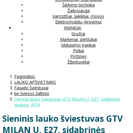
Šildymo technika
Žaibosauga
Vamzdžiai, laikikliai, movos
Elektromobilių įkrovimui
ĮRANKIAI
Grąžtai
Markeriai, pieštukai
Matavimo Įrankiai
Peiliai
Pirštinės
Žibintuvėliai
Pagrindinis
LAUKO APŠVIETIMAS
Fasado šviestuvai
be šviesos šaltinio
Sieninis lauko šviestuvas GTV MILAN U, E27, sidabrinės
spalvos, IP54
Sieninis lauko šviestuvas GTV
MILAN U, E27, sidabrinės