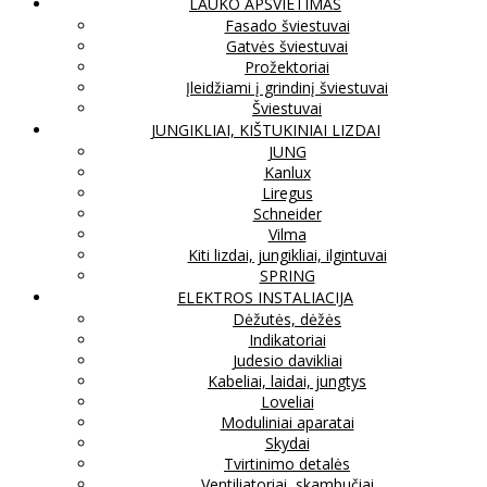
LAUKO APŠVIETIMAS
Fasado šviestuvai
Gatvės šviestuvai
Prožektoriai
Įleidžiami į grindinį šviestuvai
Šviestuvai
JUNGIKLIAI, KIŠTUKINIAI LIZDAI
JUNG
Kanlux
Liregus
Schneider
Vilma
Kiti lizdai, jungikliai, ilgintuvai
SPRING
ELEKTROS INSTALIACIJA
Dėžutės, dėžės
Indikatoriai
Judesio davikliai
Kabeliai, laidai, jungtys
Loveliai
Moduliniai aparatai
Skydai
Tvirtinimo detalės
Ventiliatoriai, skambučiai