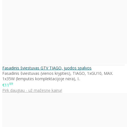
Fasadinis šviestuvas GTV TIAGO, juodos spalvos
Fasadinis šviestuvas (vienos krypties), TIAGO, 1xGU10, MAX.
1x35W (lemputės komplektacijoje nėra), I..
89
€11
Pirk daugiau - už mažesnę kainą!