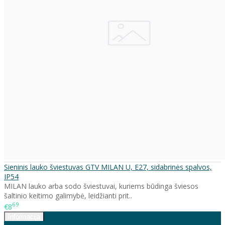
Sieninis lauko šviestuvas GTV MILAN U, E27, sidabrinės spalvos,
IP54
MILAN lauko arba sodo šviestuvai, kuriems būdinga šviesos
šaltinio keitimo galimybė, leidžianti prit..
69
€8
Informacija