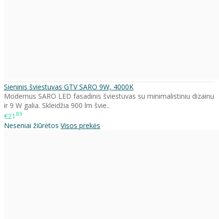
Sieninis šviestuvas GTV SARO 9W, 4000K
Modernus SARO LED fasadinis šviestuvas su minimalistiniu dizainu
ir 9 W galia. Skleidžia 900 lm švie..
89
€21
Neseniai žiūrėtos
Visos prekės