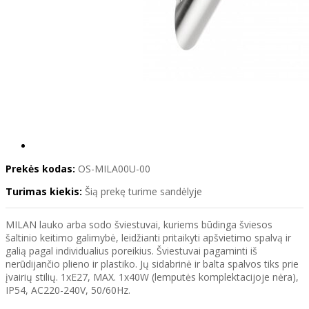
Prekės kodas:
OS-MILA00U-00
Turimas kiekis:
Šią prekę turime sandėlyje
MILAN lauko arba sodo šviestuvai, kuriems būdinga šviesos
šaltinio keitimo galimybė, leidžianti pritaikyti apšvietimo spalvą ir
galią pagal individualius poreikius. Šviestuvai pagaminti iš
nerūdijančio plieno ir plastiko. Jų sidabrinė ir balta spalvos tiks prie
įvairių stilių. 1xE27, MAX. 1x40W (lemputės komplektacijoje nėra),
IP54, AC220-240V, 50/60Hz.