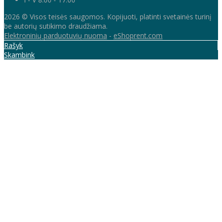
2026 © Visos teisės saugomos. Kopijuoti, platinti svetainės turinį
be autorių sutikimo draudžiama.
Elektroninių parduotuvių nuoma
-
eShoprent.com
Rašyk
Skambink