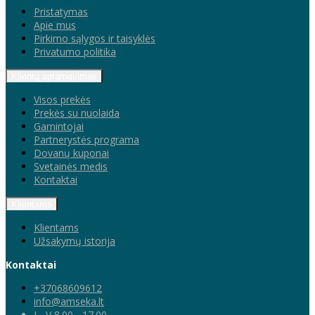
Pristatymas
Apie mus
Pirkimo sąlygos ir taisyklės
Privatumo politika
Klientų aptarnavimas
Visos prekės
Prekės su nuolaida
Gamintojai
Partnerystės programa
Dovanų kuponai
Svetainės medis
Kontaktai
Klientams
Klientams
Užsakymų istorija
Kontaktai
+37068609612
info@amseka.lt
I - V 8.00 - 17.00