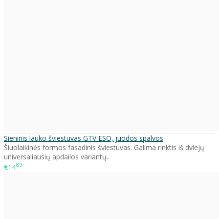
Sieninis lauko šviestuvas GTV ESO, juodos spalvos
Šiuolaikinės formos fasadinis šviestuvas. Galima rinktis iš dviejų
universaliausių apdailos variantų..
89
€14