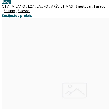
Rašyti
GTV
,
MILANO
,
E27
,
LAUKO
,
APŠVIETIMAS
,
šviestuvai
,
Fasado
,
šaltinio
,
šviesos
Susijusios prekės