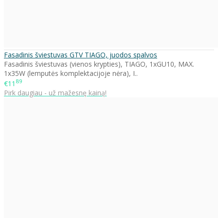
Fasadinis šviestuvas GTV TIAGO, juodos spalvos
Fasadinis šviestuvas (vienos krypties), TIAGO, 1xGU10, MAX.
1x35W (lemputės komplektacijoje nėra), I..
89
€11
Pirk daugiau - už mažesnę kainą!