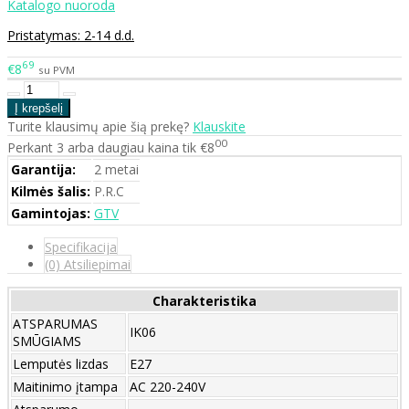
Katalogo nuoroda
Pristatymas: 2-14 d.d.
69
€8
su PVM
Turite klausimų apie šią prekę?
Klauskite
00
Perkant 3 arba daugiau kaina tik €8
Garantija:
2 metai
Kilmės šalis:
P.R.C
Gamintojas:
GTV
Specifikacija
(0) Atsiliepimai
Charakteristika
ATSPARUMAS
IK06
SMŪGIAMS
Lemputės lizdas
E27
Maitinimo įtampa
AC 220-240V