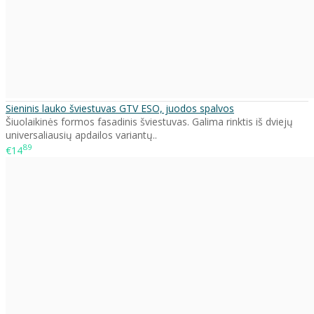
Sieninis lauko šviestuvas GTV ESO, juodos spalvos
Šiuolaikinės formos fasadinis šviestuvas. Galima rinktis iš dviejų
universaliausių apdailos variantų..
89
€14