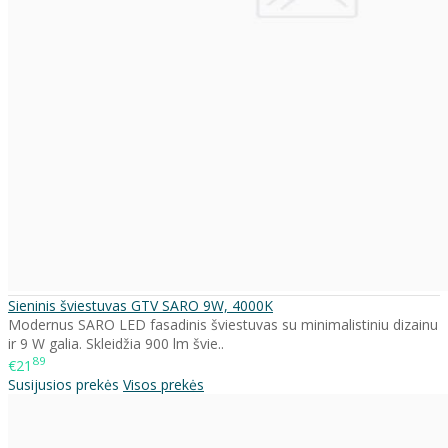
Sieninis šviestuvas GTV SARO 9W, 4000K
Modernus SARO LED fasadinis šviestuvas su minimalistiniu dizainu
ir 9 W galia. Skleidžia 900 lm švie..
89
€21
Susijusios prekės
Visos prekės