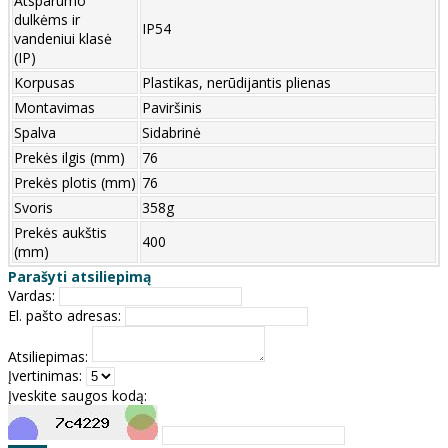
Atsparumo
dulkėms ir
IP54
vandeniui klasė
(IP)
Korpusas
Plastikas, nerūdijantis plienas
Montavimas
Paviršinis
Spalva
Sidabrinė
Prekės ilgis (mm)
76
Prekės plotis (mm)
76
Svoris
358g
Prekės aukštis
400
(mm)
Parašyti atsiliepimą
Vardas:
El. pašto adresas:
Atsiliepimas:
Įvertinimas:
Įveskite saugos kodą: