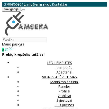
+37068609612
info@amseka.lt
Kontaktai
Navigacija
Mano paskyra
00
€0
0
Prekių krepšelis tuščias!
LED LEMPUTĖS
Lemputės
Adapteriai
VIDAUS APŠVIETIMAS
Maitinimo šaltiniai
Panelės
Profiliai
Valdikliai
Šviestuvai
LED juostos