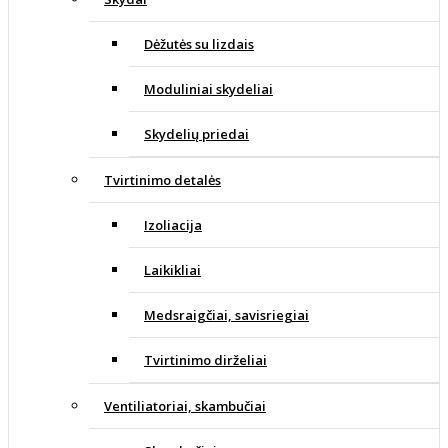
Dėžutės su lizdais
Moduliniai skydeliai
Skydelių priedai
Tvirtinimo detalės
Izoliacija
Laikikliai
Medsraigčiai, savisriegiai
Tvirtinimo dirželiai
Ventiliatoriai, skambučiai