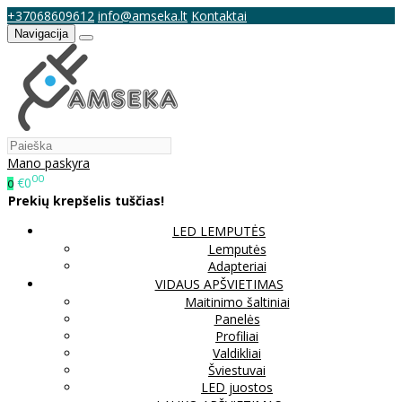
+37068609612
info@amseka.lt
Kontaktai
Navigacija
Mano paskyra
00
€0
0
Prekių krepšelis tuščias!
LED LEMPUTĖS
Lemputės
Adapteriai
VIDAUS APŠVIETIMAS
Maitinimo šaltiniai
Panelės
Profiliai
Valdikliai
Šviestuvai
LED juostos