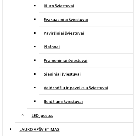
Biuro šviestuvai
Evakuaciniai šviestuvai
Paviršiniai šviestuvai
Plafonai
Pramoniniai šviestuvai
Sieniniai šviestuvai
Veidrodžių ir paveikslų šviestuvai
Įleidžiami šviestuvai
LED juostos
LAUKO APŠVIETIMAS