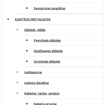
Sensoriniai jungikliai
ELEKTROS INSTALIACIJA
Dėžutės, dėžės
Paviršinės dėžutės
Įleidžiamos dėžutės
Grindinės dėžutės
Indikatoriai
Judesio davikliai
Kabeliai, laidai, jungtys
Kabelių priedai