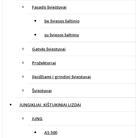
Fasado šviestuvai
be šviesos šaltinio
su šviesos šaltiniu
Gatvės šviestuvai
Prožektoriai
Įleidžiami į grindinį šviestuvai
Šviestuvai
JUNGIKLIAI, KIŠTUKINIAI LIZDAI
JUNG
AS 500