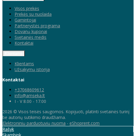
Visos prekės
Prekės su nuolaida
Gamintojai
Partnerystės programa
Dovanų kuponai
Svetainės medis
Kontaktai
Klientams
Klientams
Užsakymų istorija
Kontaktai
+37068609612
info@amseka.lt
I - V 8.00 - 17.00
2026 © Visos teisės saugomos. Kopijuoti, platinti svetainės turinį
be autorių sutikimo draudžiama.
Elektroninių parduotuvių nuoma
-
eShoprent.com
Rašyk
Skambink