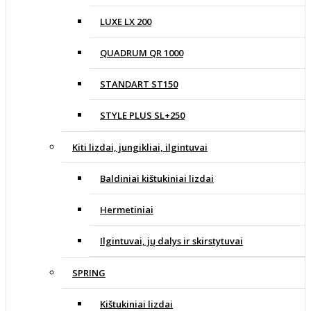
LUXE LX 200
QUADRUM QR 1000
STANDART ST150
STYLE PLUS SL+250
Kiti lizdai, jungikliai, ilgintuvai
Baldiniai kištukiniai lizdai
Hermetiniai
Ilgintuvai, jų dalys ir skirstytuvai
SPRING
Kištukiniai lizdai