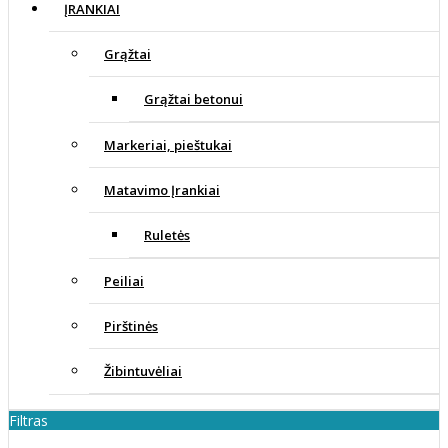
ĮRANKIAI
Grąžtai
Grąžtai betonui
Markeriai, pieštukai
Matavimo Įrankiai
Ruletės
Peiliai
Pirštinės
Žibintuvėliai
Filtras