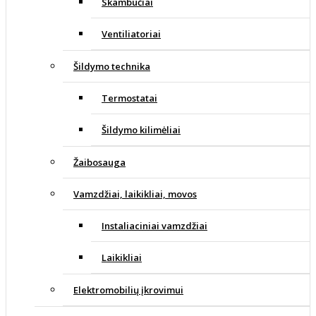
Skambučiai
Ventiliatoriai
Šildymo technika
Termostatai
Šildymo kilimėliai
Žaibosauga
Vamzdžiai, laikikliai, movos
Instaliaciniai vamzdžiai
Laikikliai
Elektromobilių įkrovimui