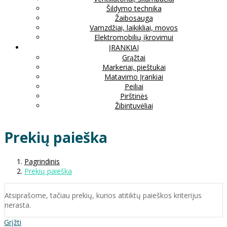
Šildymo technika
Žaibosauga
Vamzdžiai, laikikliai, movos
Elektromobilių įkrovimui
ĮRANKIAI
Grąžtai
Markeriai, pieštukai
Matavimo Įrankiai
Peiliai
Pirštinės
Žibintuvėliai
Prekių paieška
Pagrindinis
Prekių paieška
Atsiprašome, tačiau prekių, kurios atitiktų paieškos kriterijus
nerasta.
Grįžti