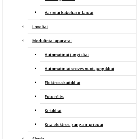
Variniai kabeliai ir laidai
Loveliai
Moduliniai aparatai
Automatinai jungikliai
Automatiniai srovės nuot. jungikliai
Elektros skaitikliai
Foto rėlės
Kirtikliai
Kita elektros įranga ir priedai
Skydai