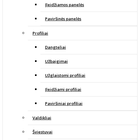
Įleidžiamos panelės
Paviršinės panelės
Profiliai
Dangteliai
Užbaigimai
Užglaistomi profiliai
Įleidžiami profiliai
Paviršiniai profiliai
Valdikliai
Šviestuvai