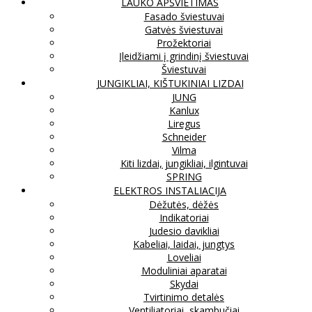
LAUKO APŠVIETIMAS
Fasado šviestuvai
Gatvės šviestuvai
Prožektoriai
Įleidžiami į grindinį šviestuvai
Šviestuvai
JUNGIKLIAI, KIŠTUKINIAI LIZDAI
JUNG
Kanlux
Liregus
Schneider
Vilma
Kiti lizdai, jungikliai, ilgintuvai
SPRING
ELEKTROS INSTALIACIJA
Dėžutės, dėžės
Indikatoriai
Judesio davikliai
Kabeliai, laidai, jungtys
Loveliai
Moduliniai aparatai
Skydai
Tvirtinimo detalės
Ventiliatoriai, skambučiai