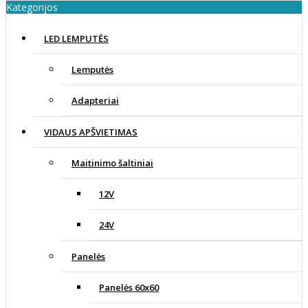
Kategorijos
LED LEMPUTĖS
Lemputės
Adapteriai
VIDAUS APŠVIETIMAS
Maitinimo šaltiniai
12V
24V
Panelės
Panelės 60x60