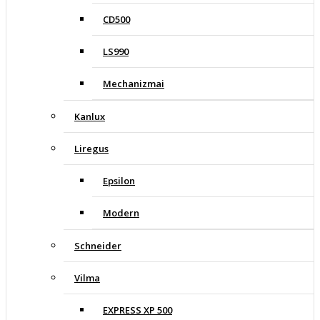
CD500
LS990
Mechanizmai
Kanlux
Liregus
Epsilon
Modern
Schneider
Vilma
EXPRESS XP 500