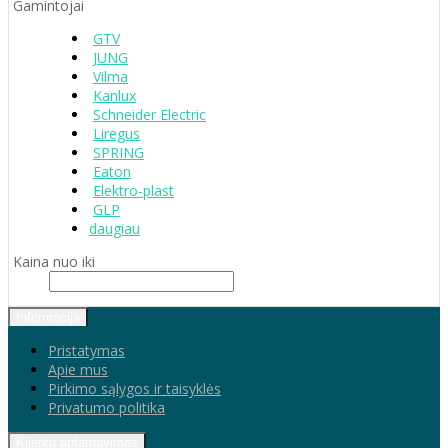
Gamintojai
GTV
JUNG
Vilma
Kanlux
Schneider Electric
Liregus
SPRING
Eaton
Elektro-plast
GLP
daugiau
Kaina nuo iki
Informacija
Pristatymas
Apie mus
Pirkimo sąlygos ir taisyklės
Privatumo politika
Klientų aptarnavimas