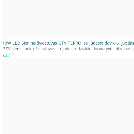
10W LED Sieninis šviestuvas GTV TERRO, su judesio davikliu, juoda
GTV sienis lauko šviestuvas su judesio davikliu. Inovatyvus dizainas i
49
€23