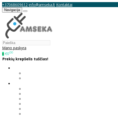
+37068609612
info@amseka.lt
Kontaktai
Navigacija
Mano paskyra
00
€0
0
Prekių krepšelis tuščias!