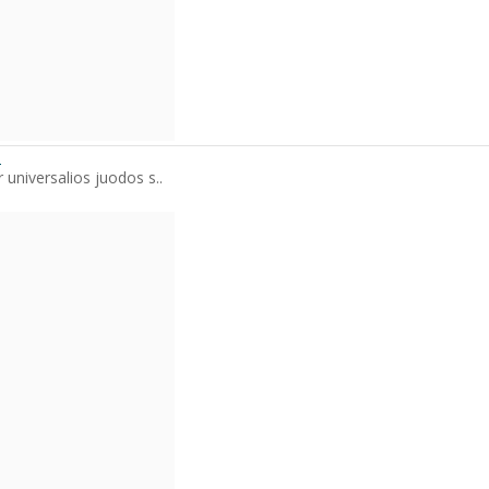
s
r universalios juodos s..