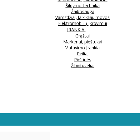
Šildymo technika
Žaibosauga
Vamzdžiai, laikikliai, movos
Elektromobilių įkrovimui
ĮRANKIAI
Grąžtai
Markeriai, pieštukai
Matavimo Įrankiai
Peiliai
Pirštinės
Žibintuvėliai