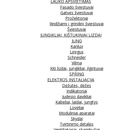
LAUKO APŠVIETIMAS
Fasado šviestuvai
Gatvės šviestuvai
Prožektoriai
Įleidžiami į grindinį šviestuvai
Šviestuvai
JUNGIKLIAI, KIŠTUKINIAI LIZDAI
JUNG
Kanlux
Liregus
Schneider
Vilma
Kiti lizdai, jungikliai, ilgintuvai
SPRING
ELEKTROS INSTALIACIJA
Dėžutės, dėžės
Indikatoriai
Judesio davikliai
Kabeliai, laidai, jungtys
Loveliai
Moduliniai aparatai
Skydai
Tvirtinimo detalės
Ventiliatoriai, skambučiai